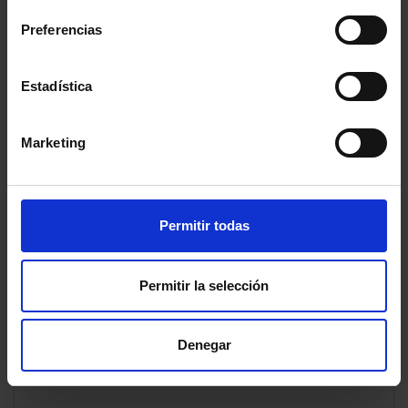
Phone Number
*
Preferencias
Estadística
Your Email
*
Marketing
Your Company
Permitir todas
Subject
*
Permitir la selección
Denegar
Your Question
*