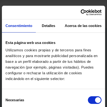
+ 34 922 227 318
Consentimiento
Detalles
Acerca de las cookies
Esta página web usa cookies
Utilizamos cookies propias y de terceros para fines
analíticos y para mostrarte publicidad personalizada en
base a un perfil elaborado a partir de tus hábitos de
navegación (por ejemplo, páginas visitadas). Puedes
configurar o rechazar la utilización de cookies
indicándolo en el siguiente selector:
DTF
Es una novedosa técnica que permite serigrafía
Selección
digital a color y en muy buena resolución,
Necesarias
de
principalmente a prendas textiles. Se realiza a
consentimiento